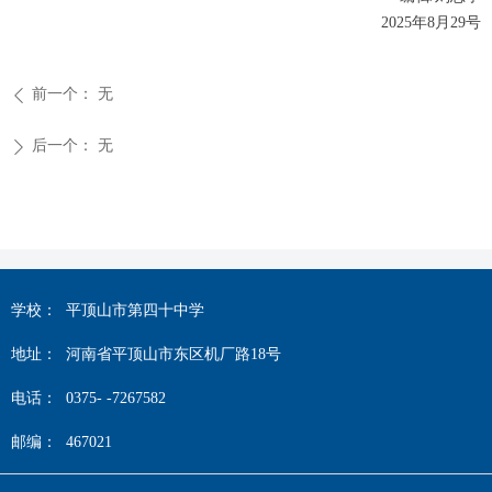
2025年8月29号
前一个：
无
ꄴ
后一个：
无
ꄲ
学校：
平顶山市第四十中学
地址：
河南省平顶山市东区机厂路18号
电话：
0375- -7267582
邮编：
467021